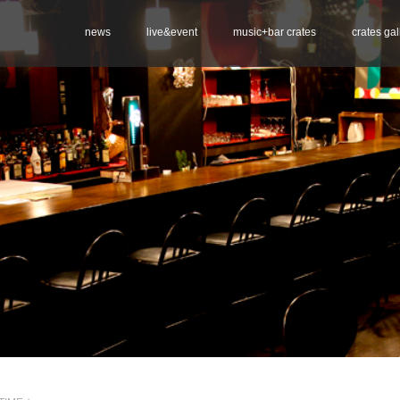
news
live&event
music+bar crates
crates gal