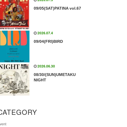
09/05(SAT)PATINA vol.67
2026.07.4
09/04(FRI)BIRD
2026.06.30
08/30/(SUN)UMETAKU
NIGHT
CATEGORY
vent