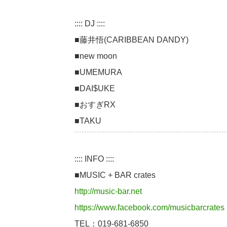
:::: DJ ::::
■藤井悟(CARIBBEAN DANDY)
■new moon
■UMEMURA
■DAI$UKE
■おすぎRX
■TAKU
:::: INFO ::::
■MUSIC + BAR crates
http://music-bar.net
https://www.facebook.com/musicbarcrates
TEL：019-681-6850