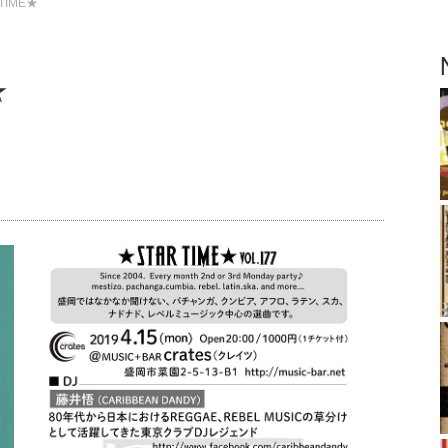
 TIME★
★