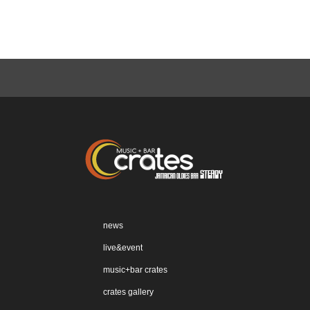
news
live&event
music+bar crates
crates gallery