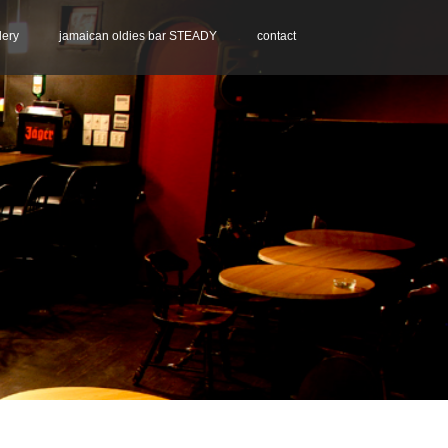
lery
jamaican oldies bar STEADY
contact