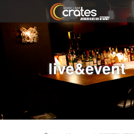
live&event
Home