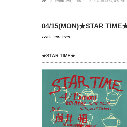
event
,
live
,
news
04/15(MON)★STAR
04/15(MON)★STAR TIME
event
、
live
、
news
★STAR TIME★