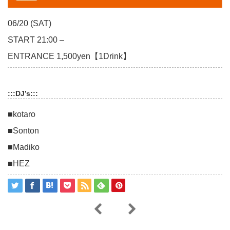
06/20 (SAT)
START 21:00 –
ENTRANCE 1,500yen【1Drink】
:::DJ’s:::
■kotaro
■Sonton
■Madiko
■HEZ