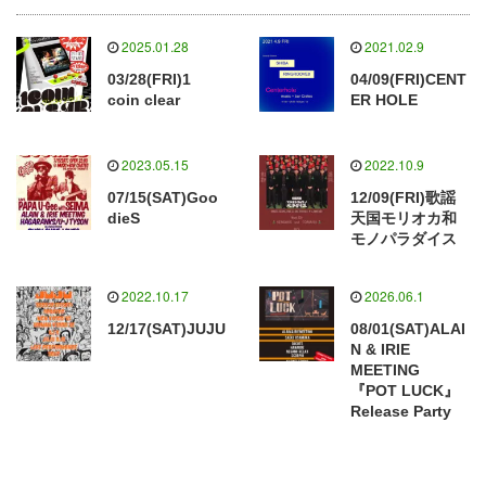
2025.01.28
2021.02.9
03/28(FRI)1
04/09(FRI)CENT
coin clear
ER HOLE
2023.05.15
2022.10.9
07/15(SAT)Goo
12/09(FRI)歌謡
dieS
天国モリオカ和
モノパラダイス
2022.10.17
2026.06.1
12/17(SAT)JUJU
08/01(SAT)ALAI
N & IRIE
MEETING
『POT LUCK』
Release Party