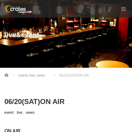
live&event
Home
event
,
live
,
news
06/20(SAT)ON AIR
06/20(SAT)ON AIR
event
、
live
、
news
ON AIR