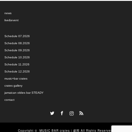
news
live&event
Schedule 07.2026
Schedule 08.2026
Schedule 09.2026
Schedule 10.2026
Schedule 11.2026
Schedule 12.2026
music+bar crates
crates gallery
jamaican oldies bar STEADY
contact
Twitter
Facebook
Instagram
RSS
Copyright ©
MUSIC BAR crates｜盛岡
All Rights Reserved.