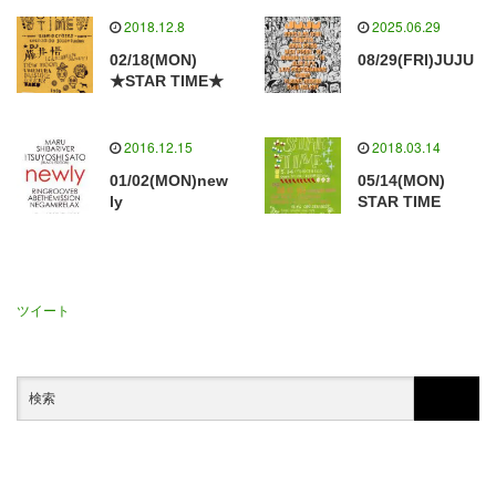
2018.12.8
2025.06.29
02/18(MON)
08/29(FRI)JUJU
★STAR TIME★
2016.12.15
2018.03.14
01/02(MON)new
05/14(MON)
ly
STAR TIME
ツイート