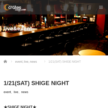
live&event
Home
event
,
live
,
news
1/21(SAT) SHIGE NIGHT
1/21(SAT) SHIGE NIGHT
event
、
live
、
news
★SHIGE NIGHT★