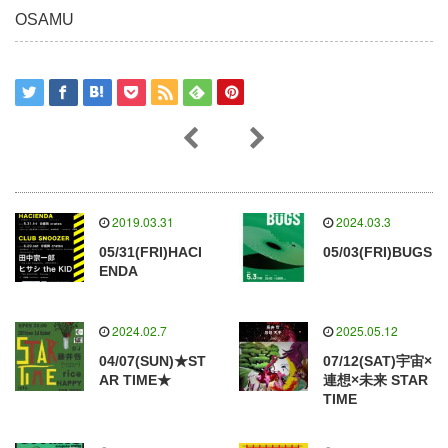
OSAMU
2019.03.31
2024.03.3
05/31(FRI)HACI
05/03(FRI)BUGS
ENDA
2024.02.7
2025.05.12
04/07(SUN)★ST
07/12(SAT)宇宙×
AR TIME★
連想×未来 STAR
TIME