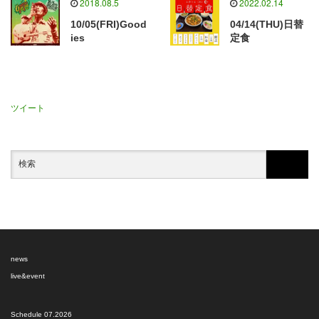
2018.08.5
2022.02.14
10/05(FRI)Good
04/14(THU)日替
ies
定食
ツイート
news
live&event
Schedule 07.2026