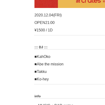
2020.12.04(FRI)
OPEN21:00
¥1500 / 1D
::: DJ :::
■KahOko
■Abe the mission
■Takku
■Ko-hey
info