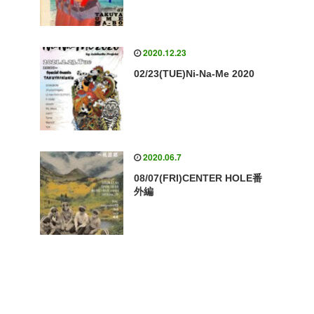
2020.12.23
02/23(TUE)Ni-Na-Me 2020
2020.06.7
08/07(FRI)CENTER HOLE番
外編