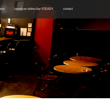
lery
jamaican oldies bar STEADY
contact