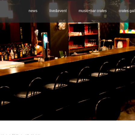
news
live&event
music+bar crates
crates gal