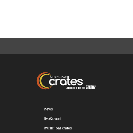
news
live&event
music+bar crates