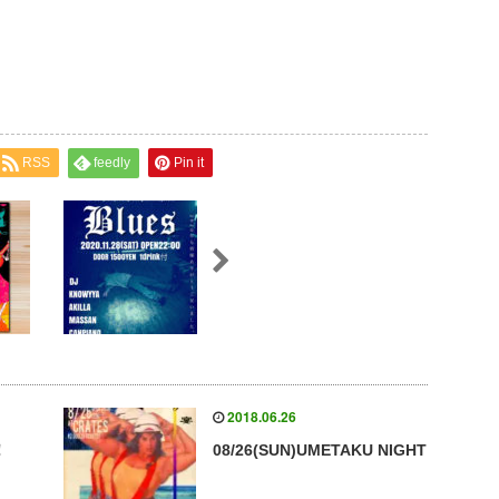
RSS
feedly
Pin it
2018.06.26
！
08/26(SUN)UMETAKU NIGHT