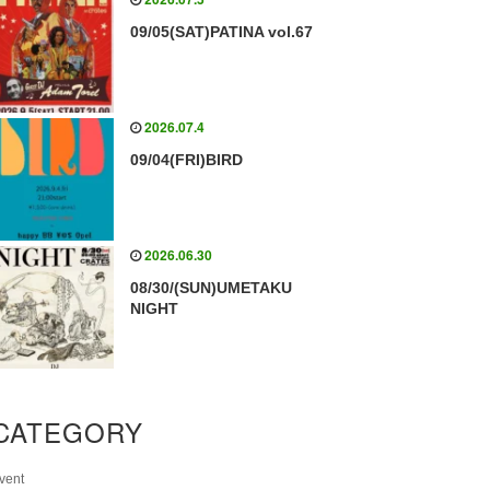
09/05(SAT)PATINA vol.67
2026.07.4
09/04(FRI)BIRD
2026.06.30
08/30/(SUN)UMETAKU
NIGHT
CATEGORY
vent