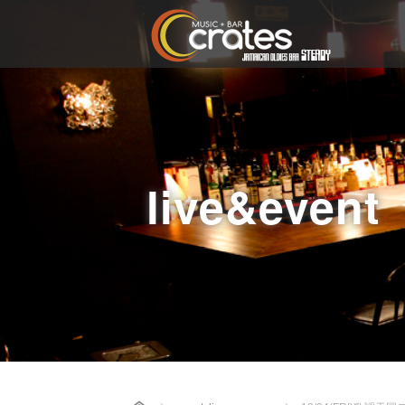
live&event
Home