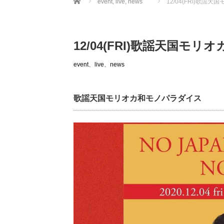
event
,
live
,
news
12/04(FRI)歌
12/04(FRI)歌謡天国モ
event
、
live
、
news
歌謡天国モリオカ和モノパラダイス