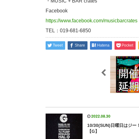
・MUSIC + BAR crates
Facebook
https://www.facebook.com/musicbarcrates
TEL：019-681-6850
Tweet
Share
Hatena
Pocket
2022.08.30
10/30(SUN)日曜日はジー
【G】