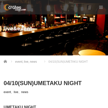
live&event
Home
event
,
live
,
news
04/10(SUN)UMETAKU NIGHT
04/10(SUN)UMETAKU NIGHT
event
、
live
、
news
UMETAKU NIGHT