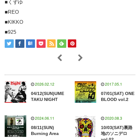
■くずゆ
■REO
■KIKKO
■925
2026.02.12
2017.05.1
04/12(SUN)UME
07/01(SAT) ONE
TAKU NIGHT
BLOOD vol.2
2024.06.11
2020.08.3
08/11(SUN)
10/03(SAT)裏路
Burning Area
地のソニデロ
vol.02