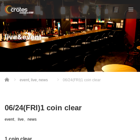
live&event
Home
event
,
live
,
news
06/24(FRI)1 coin clear
06/24(FRI)1 coin clear
event
、
live
、
news
1 coin clear