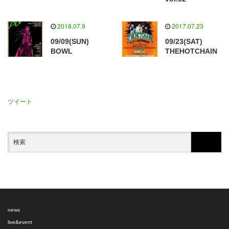
2018.07.9
2017.07.23
09/09(SUN)
09/23(SAT)
BOWL
THEHOTCHAIN
ツイート
news
live&event