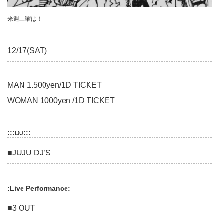
来週土曜は！
12/17(SAT)
MAN 1,500yen/1D TICKET
WOMAN 1000yen /1D TICKET
:::DJ:::
■JUJU DJ’S
:Live Performance:
■3 OUT