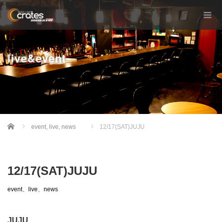
live&event
Home
event
,
live
,
news
12/17(SAT)JUJU
12/17(SAT)JUJU
event
、
live
、
news
JUJU