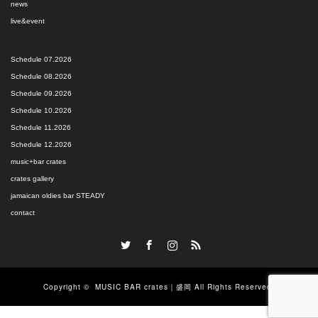
news
live&event
Schedule 07.2026
Schedule 08.2026
Schedule 09.2026
Schedule 10.2026
Schedule 11.2026
Schedule 12.2026
music+bar crates
crates gallery
jamaican oldies bar STEADY
contact
Twitter
Facebook
Instagram
RSS
Copyright ©
MUSIC BAR crates｜盛岡
All Rights Reserved.