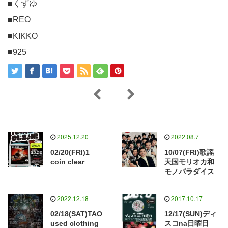
■くずゆ
■REO
■KIKKO
■925
2025.12.20
2022.08.7
02/20(FRI)1
10/07(FRI)歌謡
coin clear
天国モリオカ和
モノパラダイス
2022.12.18
2017.10.17
02/18(SAT)TAO
12/17(SUN)ディ
used clothing
スコna日曜日