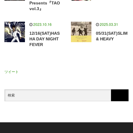
Presents『TAO
vol.3』
2023.10.16
2025.03.31
12/16(SAT)HAS
05/31(SAT)SLIM
HA DAY NIGHT
& HEAVY
FEVER
ツイート