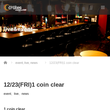
live&event
Home
event
,
live
,
news
12/23(FRI)1 coin clear
12/23(FRI)1 coin clear
event
、
live
、
news
1 coin clear