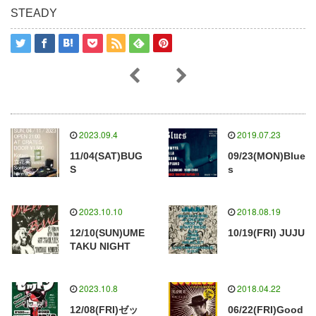
STEADY
2023.09.4
2019.07.23
11/04(SAT)BUG
09/23(MON)Blue
S
s
2023.10.10
2018.08.19
12/10(SUN)UME
10/19(FRI) JUJU
TAKU NIGHT
2023.10.8
2018.04.22
12/08(FRI)ゼッ
06/22(FRI)Good