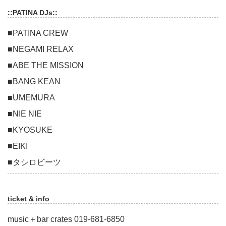
::PATINA DJs::
■PATINA CREW
■NEGAMI RELAX
■ABE THE MISSION
■BANG KEAN
■UMEMURA
■NIE NIE
■KYOSUKE
■EIKI
■タシロビーツ
ticket & info
music＋bar crates 019-681-6850