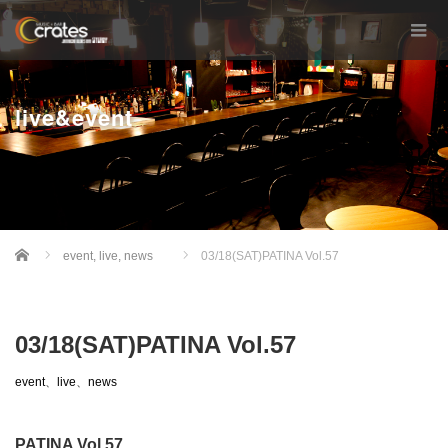
live&event
Home
event
,
live
,
news
03/18(SAT)PATINA Vol.57
03/18(SAT)PATINA Vol.57
event
、
live
、
news
PATINA Vol.57