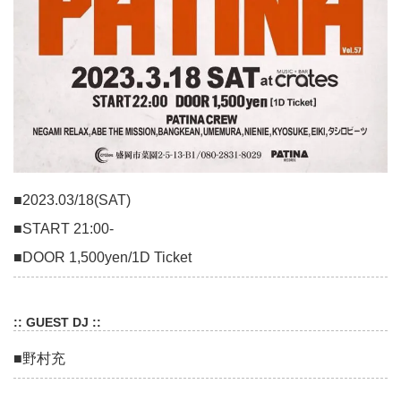
■2023.03/18(SAT)
■START 21:00-
■DOOR 1,500yen/1D Ticket
:: GUEST DJ ::
■野村充