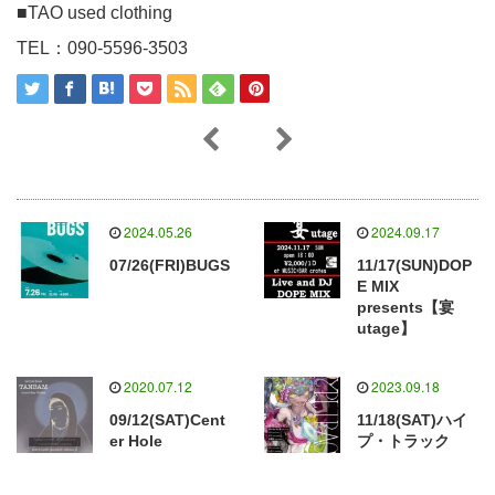
■TAO used clothing
TEL：090-5596-3503
2024.05.26
2024.09.17
07/26(FRI)BUGS
11/17(SUN)DOP
E MIX
presents【宴
utage】
2020.07.12
2023.09.18
09/12(SAT)Cent
11/18(SAT)ハイ
er Hole
プ・トラック