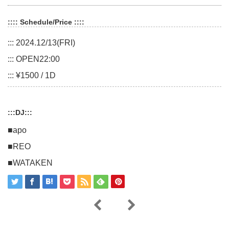
:::: Schedule/Price ::::
::: 2024.12/13(FRI)
::: OPEN22:00
::: ¥1500 / 1D
:::DJ:::
■apo
■REO
■WATAKEN