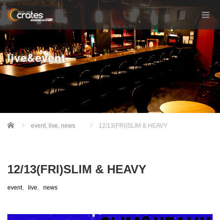
live&event
Home
event
,
live
,
news
12/13(FRI)SLIM & HEAVY
12/13(FRI)SLIM & HEAVY
event
、
live
、
news