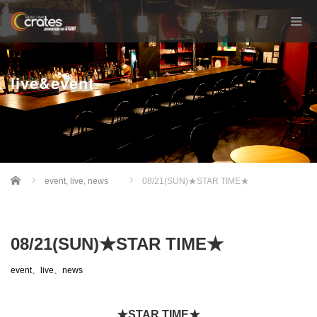
live&event
Home
event
,
live
,
news
08/21(SUN)★STAR TIME★
08/21(SUN)★STAR TIME★
event
、
live
、
news
★STAR TIME★