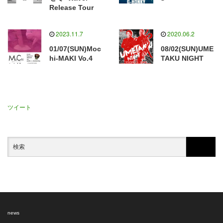
Release Tour
2023.11.7
2020.06.2
01/07(SUN)Moc
08/02(SUN)UME
hi-MAKI Vo.4
TAKU NIGHT
ツイート
news