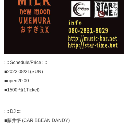
:::: Schedule/Price ::::
■2022.08/21(SUN)
■open20:00
■1500円(1Ticket)
:::: DJ ::::
■藤井悟 (CARIBBEAN DANDY)