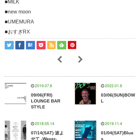
■MILK
■new moon
■UMEMURA
■おすぎRX
2019.07.6
2022.01.6
09/06(FRI)
03/06(SUN)BOW
LOUNGE BAR
L
STYLE
2018.05.14
2019.11.4
07/14(SAT) 波よ
01/04(SAT)Blue
せて -Waver-
s